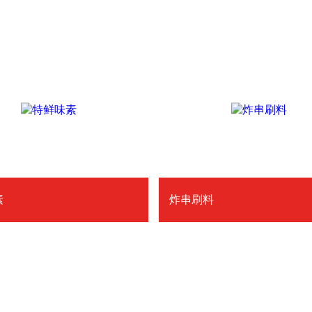
素
炸串刷料