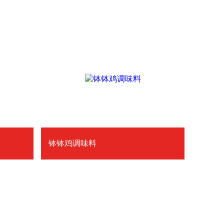
钵钵鸡调味料