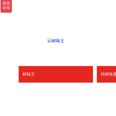
鲜味王
特鲜味