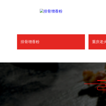
排骨增香粉
重庆老